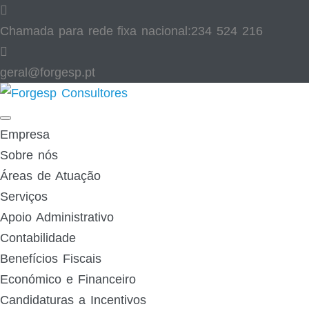
Skip
to
Chamada para rede fixa nacional:
234 524 216
content
geral@forgesp.pt​
Facebook
Linked
In
Empresa
Sobre nós
Áreas de Atuação
Serviços
Apoio Administrativo
Contabilidade
Benefícios Fiscais
Económico e Financeiro
Candidaturas a Incentivos