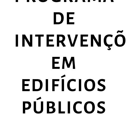
Intervenções
DE
em
Edifícios
INTERVENÇÕ
Públicos
EM
EDIFÍCIOS
PÚBLICOS