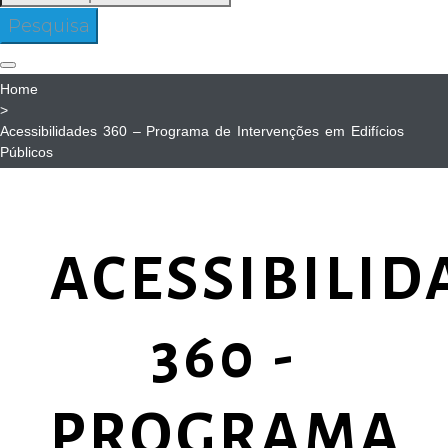
para:
Pesquisa
Home
>
Acessibilidades 360 – Programa de Intervenções em Edifícios
Públicos
Acessibilidades
360
ACESSIBILID
-
360 -
Programa
de
PROGRAMA