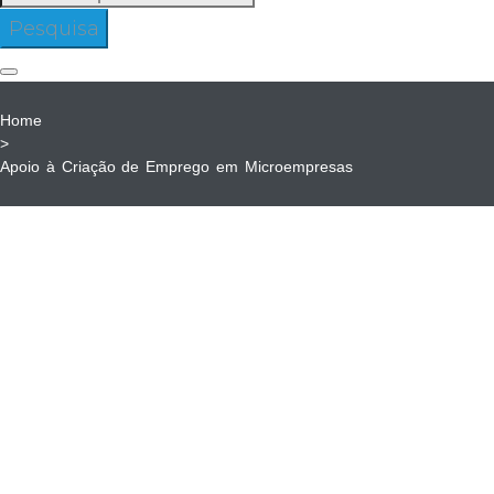
para:
Pesquisa
Home
>
Apoio à Criação de Emprego em Microempresas
Apoio
à
Criação
Apoio à C
de
M