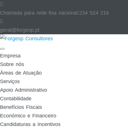
Skip
to
Chamada para rede fixa nacional:
234 524 216
content
geral@forgesp.pt​
Facebook
Linked
In
Empresa
Sobre nós
Áreas de Atuação
Serviços
Apoio Administrativo
Contabilidade
Benefícios Fiscais
Económico e Financeiro
Candidaturas a Incentivos