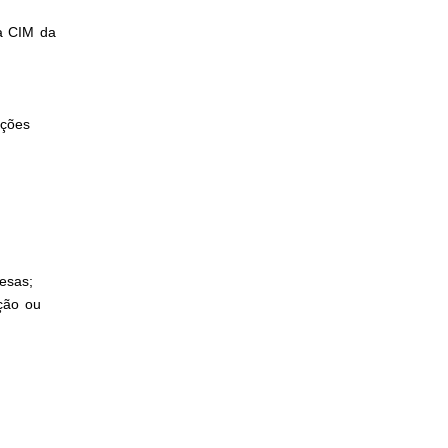
da CIM da
ações
esas;
ção ou