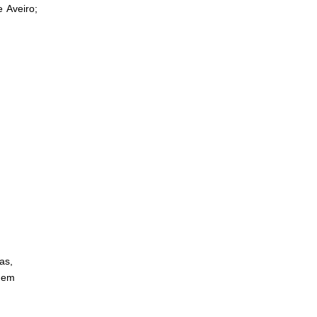
 Aveiro;
as,
 em