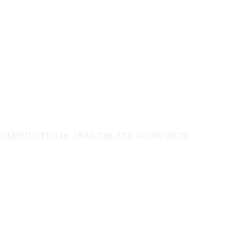
Inovação Produtiva
- Territórios De
Baixa Densidade E
Outros Territórios
CANDIDATURAS ABERTAS ATÉ 30/09/2026