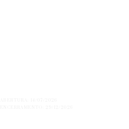
SI I&D Empresarial
– Projetos
Demonstradores
Individuais E Em
Copromoção
ABERTURA: 14/07/2026
ENCERRAMENTO: 29/12/2026