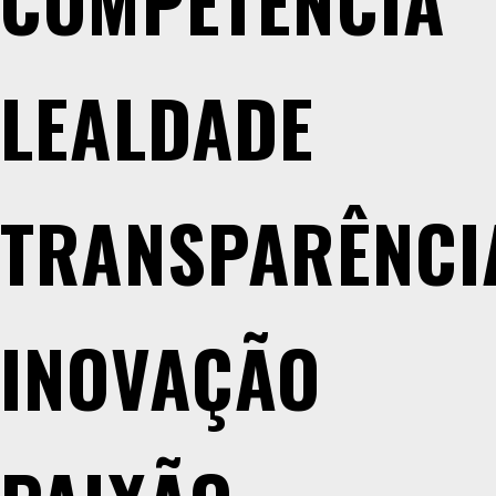
C
O
M
P
E
T
Ê
N
C
I
A
L
E
A
L
D
A
D
E
T
R
A
N
S
P
A
R
Ê
N
C
I
I
N
O
V
A
Ç
Ã
O