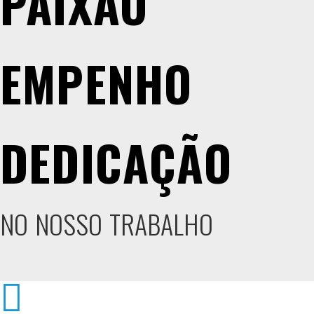
P
A
I
X
Ã
O
E
M
P
E
N
H
O
D
E
D
I
C
A
Ç
Ã
O
NO
NOSSO
TRABALHO