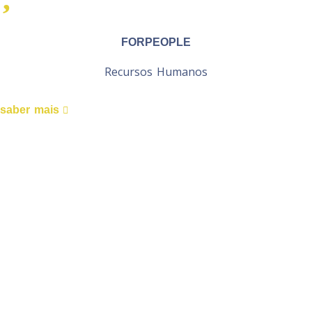
FORPEOPLE
Recursos Humanos
saber mais
SEJA PARTE ATIVA NA
MUDANÇA
FAÇA UMA ESCOLHA PONDERADA
PARA O SEU FUTURO