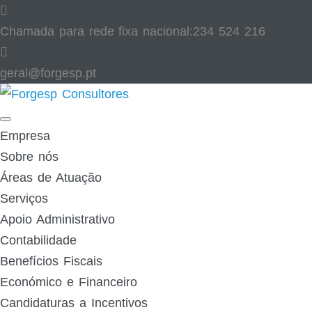
Skip
to
Chamada para rede fixa nacional:
234 524 216
content
geral@forgesp.pt​
Facebook
Linked
In
Empresa
Sobre nós
Áreas de Atuação
Serviços
Apoio Administrativo
Contabilidade
Benefícios Fiscais
Económico e Financeiro
Candidaturas a Incentivos