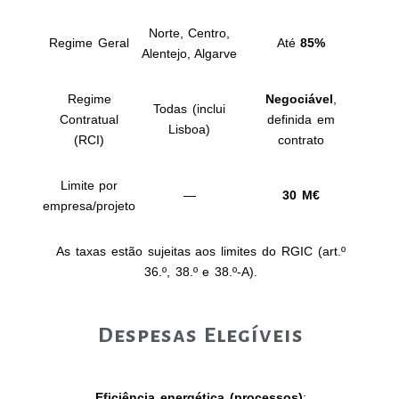
Norte, Centro,
Regime Geral
Até
85%
Alentejo, Algarve
Regime
Negociável
,
Todas (inclui
Contratual
definida em
Lisboa)
(RCI)
contrato
Limite por
—
30 M€
empresa/projeto
As taxas estão sujeitas aos limites do RGIC (art.º
36.º, 38.º e 38.º‑A).
Despesas Elegíveis
Eficiência energética (processos)
: