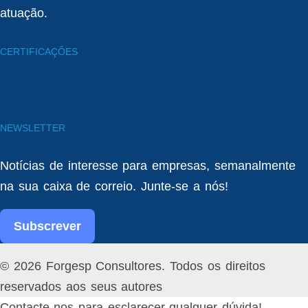
atuação.
CERTIFICAÇÕES
NEWSLETTER
Notícias de interesse para empresas, semanalmente
na sua caixa de correio. Junte-se a nós!
Subscrever
Facebook
Linked
© 2026 Forgesp Consultores. Todos os direitos
In
reservados aos seus autores
Contacte-nos para esclarecer qualquer dúvida!