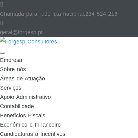
Skip
to
Chamada para rede fixa nacional:
234 524 216
content
geral@forgesp.pt​
Facebook
Linked
In
Empresa
Sobre nós
Áreas de Atuação
Serviços
Apoio Administrativo
Contabilidade
Benefícios Fiscais
Económico e Financeiro
Candidaturas a Incentivos