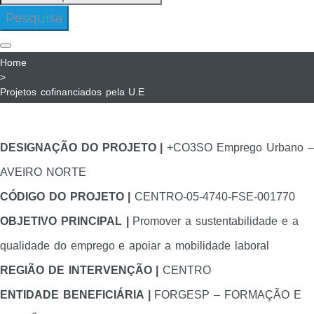
para:
Pesquisa
Home
>
Projetos cofinanciados pela U.E
Projetos
cofinanciados
DESIGNAÇÃO DO PROJETO |
+CO3SO Emprego Urbano –
AVEIRO NORTE
pela
CÓDIGO DO PROJETO |
CENTRO-05-4740-FSE-001770
U.E
OBJETIVO PRINCIPAL |
Promover a sustentabilidade e a
qualidade do emprego e apoiar a mobilidade laboral
REGIÃO DE INTERVENÇÃO |
CENTRO
ENTIDADE BENEFICIÁRIA |
FORGESP – FORMAÇÃO E