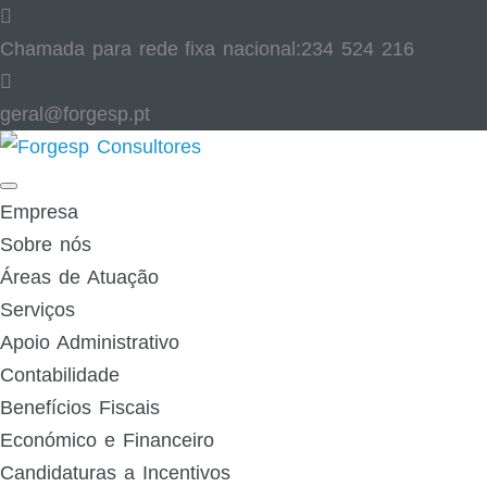
Skip
to
Chamada para rede fixa nacional:
234 524 216
content
geral@forgesp.pt​
Facebook
Linked
In
Empresa
Sobre nós
Áreas de Atuação
Serviços
Apoio Administrativo
Contabilidade
Benefícios Fiscais
Económico e Financeiro
Candidaturas a Incentivos