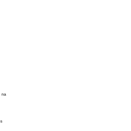
e na
os