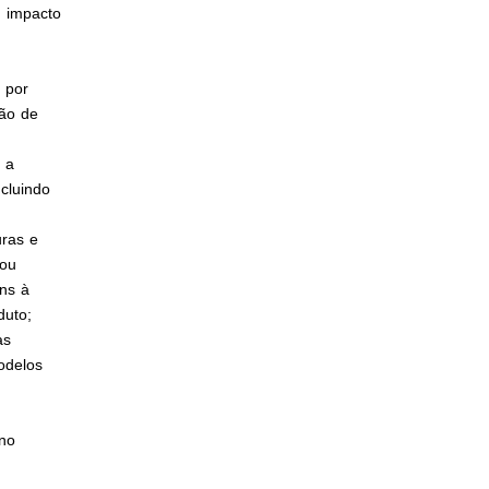
l impacto
,
 por
ção de
 a
ncluindo
uras e
/ou
ens à
duto;
as
odelos
 no