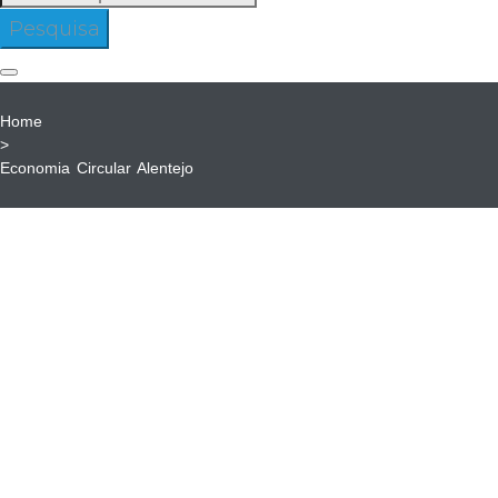
para:
Pesquisa
Home
>
Economia Circular Alentejo
Economia
Circular
Alentejo
ECONOMIA