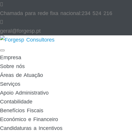
Skip
to
Chamada para rede fixa nacional:
234 524 216
content
geral@forgesp.pt​
Facebook
Linked
In
Empresa
Sobre nós
Áreas de Atuação
Serviços
Apoio Administrativo
Contabilidade
Benefícios Fiscais
Económico e Financeiro
Candidaturas a Incentivos