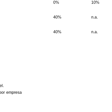
0%
10%
40%
n.a.
40%
n.a.
l.
or empresa