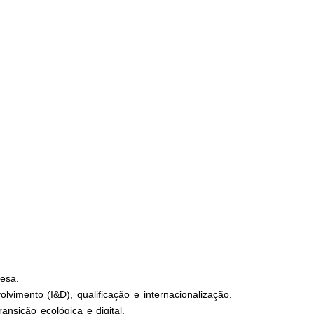
esa.
lvimento (I&D), qualificação e internacionalização.
nsição ecológica e digital.