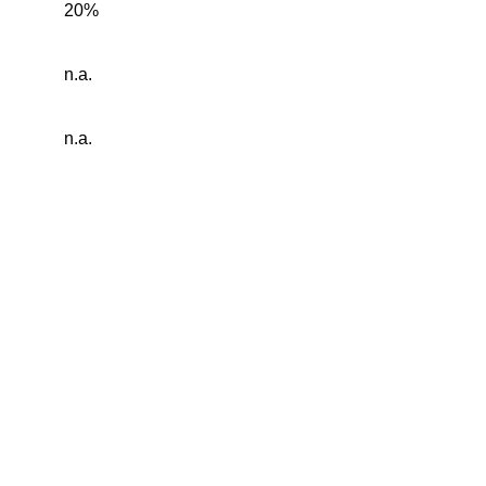
20%
n.a.
n.a.