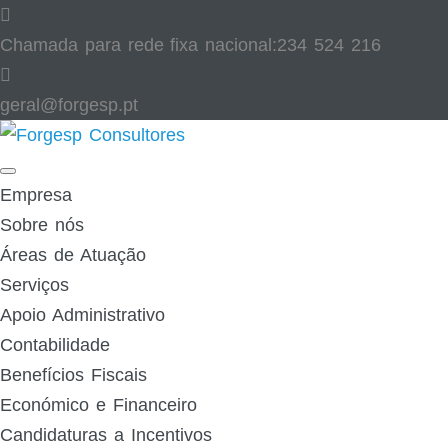
Skip
to
Chamada para rede fixa nacional:
234 524 216
content
geral@forgesp.pt​
Facebook
Linked
In
Empresa
Sobre nós
Áreas de Atuação
Serviços
Apoio Administrativo
Contabilidade
Benefícios Fiscais
Económico e Financeiro
Candidaturas a Incentivos