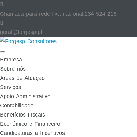
Skip
to
Chamada para rede fixa nacional:
234 524 216
content
geral@forgesp.pt​
Facebook
Linked
In
Empresa
Sobre nós
Áreas de Atuação
Serviços
Apoio Administrativo
Contabilidade
Benefícios Fiscais
Económico e Financeiro
Candidaturas a Incentivos