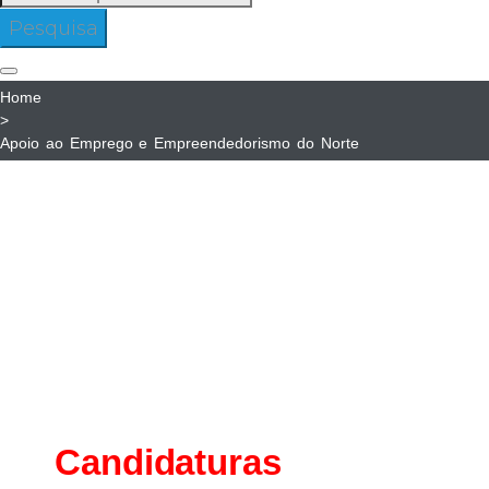
para:
Pesquisa
Home
>
Apoio ao Emprego e Empreendedorismo do Norte
Apoio
ao
APOIO AO EMPREGO
Emprego
E
e
EMPREENDEDORISMO
NORTE
Empreendedorismo
Candidaturas
do