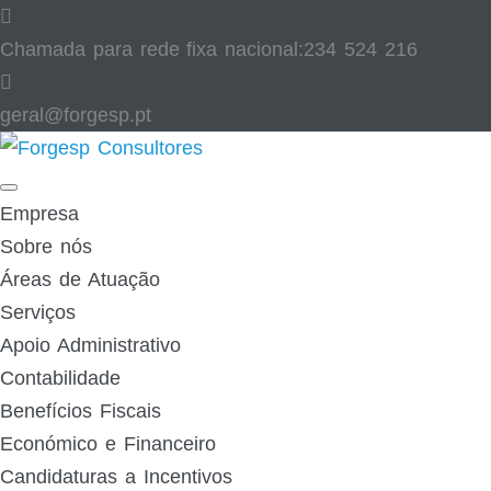
Skip
to
Chamada para rede fixa nacional:
234 524 216
content
geral@forgesp.pt​
Facebook
Linked
In
Empresa
Sobre nós
Áreas de Atuação
Serviços
Apoio Administrativo
Contabilidade
Benefícios Fiscais
Económico e Financeiro
Candidaturas a Incentivos