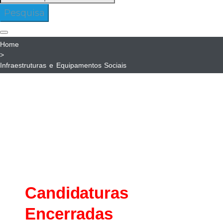
para:
Pesquisa
Home
>
Infraestruturas e Equipamentos Sociais
Infraestruturas
e
Infraestruturas e
Equipamentos
Equipamentos Sociais
Sociais
- Creches e CACI
Candidaturas
Encerradas