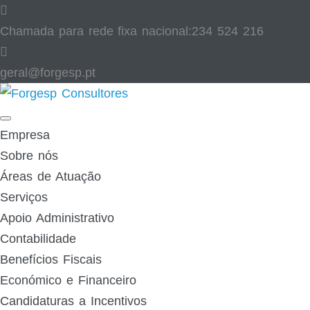
Skip
to
Chamada para rede fixa nacional:
234 524 216
content
geral@forgesp.pt​
Facebook
Linked
In
Empresa
Sobre nós
Áreas de Atuação
Serviços
Apoio Administrativo
Contabilidade
Benefícios Fiscais
Económico e Financeiro
Candidaturas a Incentivos