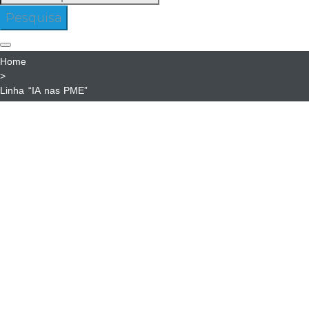
para:
Pesquisa
Home
>
Linha “IA nas PME”
Linha
“IA
nas
Linha “IA
PME”
nas PME”