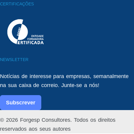
CERTIFICAÇÕES
NEWSLETTER
Notícias de interesse para empresas, semanalmente
na sua caixa de correio. Junte-se a nós!
Subscrever
Facebook
Linked
© 2026 Forgesp Consultores. Todos os direitos
In
reservados aos seus autores