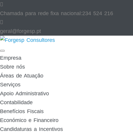
Skip
to
Chamada para rede fixa nacional:
234 524 216
content
geral@forgesp.pt​
Facebook
Linked
In
Empresa
Sobre nós
Áreas de Atuação
Serviços
Apoio Administrativo
Contabilidade
Benefícios Fiscais
Económico e Financeiro
Candidaturas a Incentivos