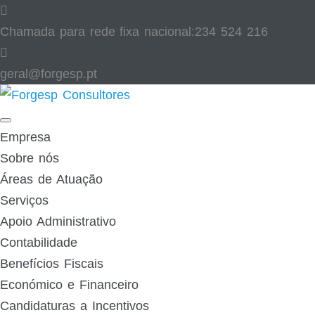
Skip
to
Chamada para rede fixa nacional:
234 524 216
content
geral@forgesp.pt​
Facebook
Linked
In
Empresa
Sobre nós
Áreas de Atuação
Serviços
Apoio Administrativo
Contabilidade
Benefícios Fiscais
Económico e Financeiro
Candidaturas a Incentivos