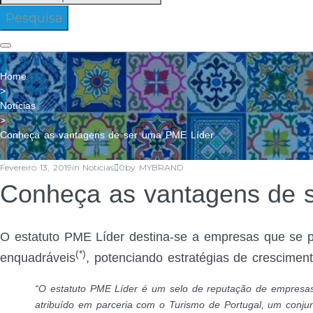
para:
Pesquisa
Home
>
Notícias
>
Conheça as vantagens de ser uma PME Líder
Fevereiro 13, 2019
in
Notícias
0
by
MYBRAND
Conheça as vantagens de 
O estatuto PME Líder destina-se a empresas que se p
(*)
enquadráveis
, potenciando estratégias de cresciment
“O estatuto PME Líder é um selo de reputação de empresas
atribuído em parceria com o Turismo de Portugal, um conju